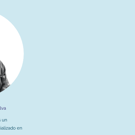
lva
s un
cializado en