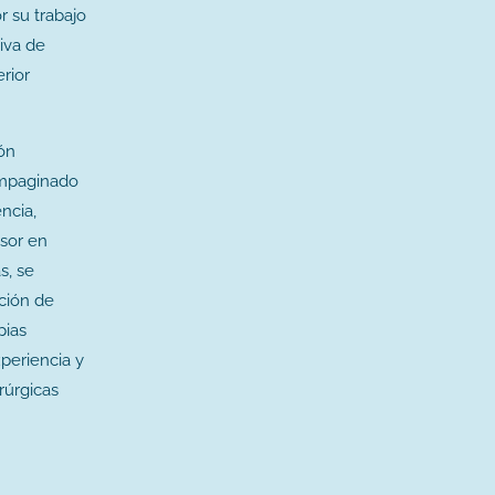
r su trabajo
tiva de
rior
ón
ompaginado
encia,
sor en
s, se
ción de
pias
xperiencia y
rúrgicas