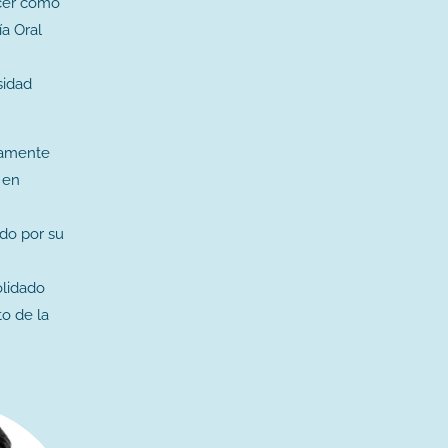
rcer como
ía Oral
sidad
liamente
 en
do por su
olidado
o de la