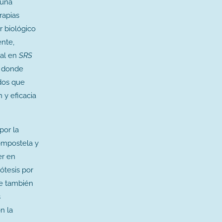
 una
rapias
 biológico
nte,
nal en
SRS
, donde
ados que
 y eficacia
por la
ompostela y
er en
rótesis por
de también
s
n la