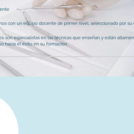
ente
s con un equipo docente de primer nivel, seleccionado por su 
s son especialistas en las técnicas que enseñan y están altam
o hacia el éxito en su formación.