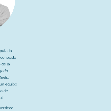
o
eputado
reconocido
 de la
gado
Dental
 un equipo
os de
l.
versidad