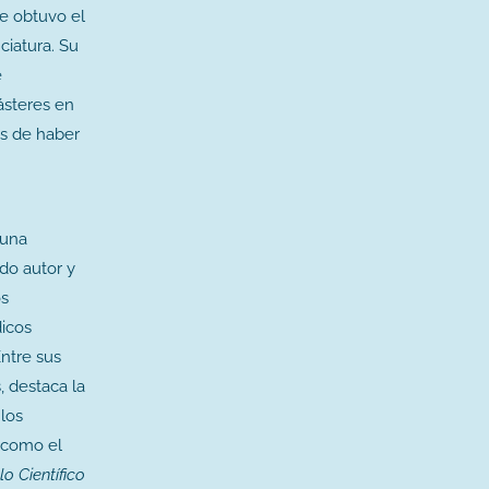
e obtuvo el
ciatura. Su
e
steres en
ás de haber
 una
ndo autor y
os
dicos
Entre sus
, destaca la
 los
 como el
lo Científico