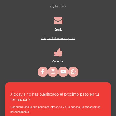
917 87 07 09
Email
info@ancladenacademy.com
Conectar
F
I
Y
W
a
n
o
h
c
s
u
a
e
t
T
t
b
a
u
s
¿Todavía no has planificado el próximo paso en tu
o
g
b
A
formación?
o
r
e
p
k
a
p
Descubre todo lo que podemos ofrecerte y si lo deseas, te asesoramos
m
personalmente.